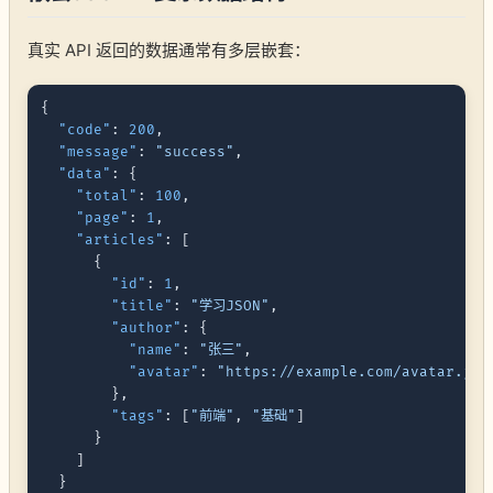
真实 API 返回的数据通常有多层嵌套：
{
"code"
:
200
,
"message"
:
"success"
,
"data"
:
{
"total"
:
100
,
"page"
:
1
,
"articles"
:
[
{
"id"
:
1
,
"title"
:
"学习JSON"
,
"author"
:
{
"name"
:
"张三"
,
"avatar"
:
"https://example.com/avatar.jpg
}
,
"tags"
:
[
"前端"
,
"基础"
]
}
]
}