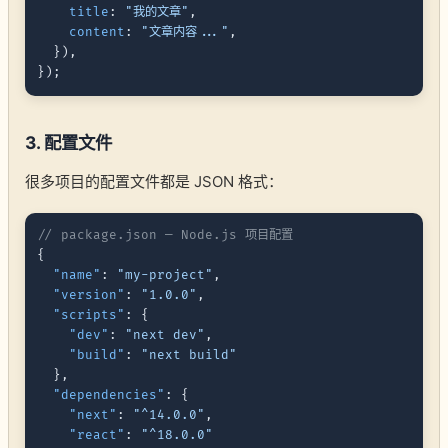
title
: 
"我的文章"
,

content
: 
"文章内容..."
,

  }),

3. 配置文件
很多项目的配置文件都是 JSON 格式：
// package.json — Node.js 项目配置
{
"name"
:
"my-project"
,
"version"
:
"1.0.0"
,
"scripts"
:
{
"dev"
:
"next dev"
,
"build"
:
"next build"
}
,
"dependencies"
:
{
"next"
:
"^14.0.0"
,
"react"
:
"^18.0.0"