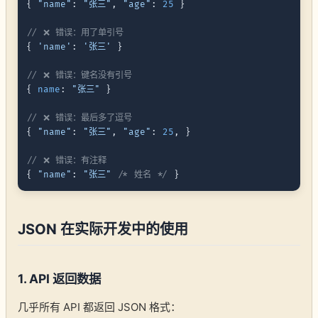
{ 
"name"
: 
"张三"
, 
"age"
: 
25
 }

// ❌ 错误：用了单引号
{ 
'name'
: 
'张三'
 }

// ❌ 错误：键名没有引号
{ 
name
: 
"张三"
 }

// ❌ 错误：最后多了逗号
{ 
"name"
: 
"张三"
, 
"age"
: 
25
, }

// ❌ 错误：有注释
{ 
"name"
: 
"张三"
/* 姓名 */
JSON 在实际开发中的使用
1. API 返回数据
几乎所有 API 都返回 JSON 格式：