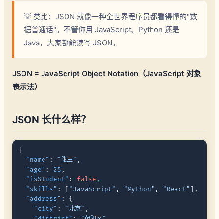
💡 类比：JSON 就像一种全世界程序员都看得懂的"数
据普通话"。不管你用 JavaScript、Python 还是
Java，大家都能读写 JSON。
JSON = JavaScript Object Notation（JavaScript 对象
表示法）
JSON 长什么样？
{
"name"
:
"张三"
,
"age"
:
25
,
"isStudent"
:
false
,
"skills"
:
[
"JavaScript"
,
"Python"
,
"React"
]
,
"address"
:
{
"city"
:
"北京"
,
"district"
:
"朝阳区"