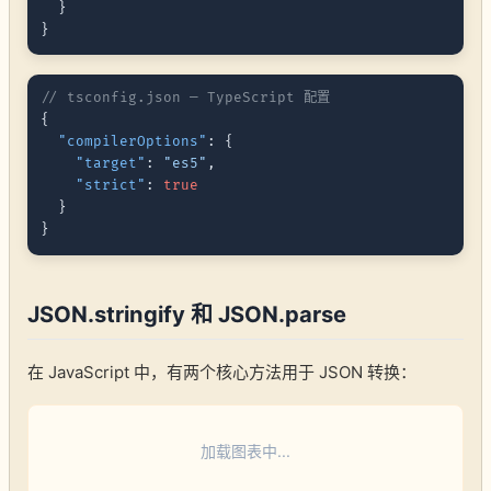
}
}
// tsconfig.json — TypeScript 配置
{
"compilerOptions"
:
{
"target"
:
"es5"
,
"strict"
:
true
}
}
JSON.stringify 和 JSON.parse
在 JavaScript 中，有两个核心方法用于 JSON 转换：
加载图表中...