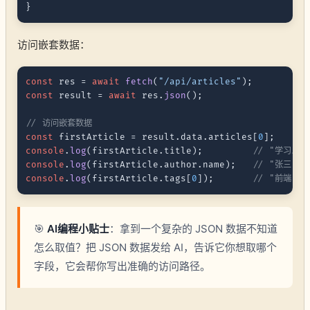
}
访问嵌套数据：
const
 res = 
await
fetch
(
"/api/articles"
const
 result = 
await
 res.
json
();

// 访问嵌套数据
const
 firstArticle = result.
data
.
articles
[
0
console
.
log
(firstArticle.
title
);         
// "学习JSO
console
.
log
(firstArticle.
author
.
name
);   
// "张三"
console
.
log
(firstArticle.
tags
[
0
]);       
// "前端"
🎯
AI编程小贴士
：拿到一个复杂的 JSON 数据不知道
怎么取值？把 JSON 数据发给 AI，告诉它你想取哪个
字段，它会帮你写出准确的访问路径。