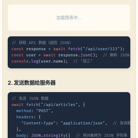
加载图表中...
// 获取 API 数据（返回 JSON）
const
 response = 
await
fetch
(
"/api/user/123"
const
 user = 
await
 response.
json
();  
// 解析 JSON
console
.
log
(user.
name
);  
// "张三"
2. 发送数据给服务器
// 发送 JSON 数据
await
fetch
(
"/api/articles"
, {

method
: 
"POST"
,

headers
: {

"Content-Type"
: 
"application/json"
,  
// 告诉服务
  },

body
: 
JSON
.
stringify
({  
// 将对象转为 JSON 字符串