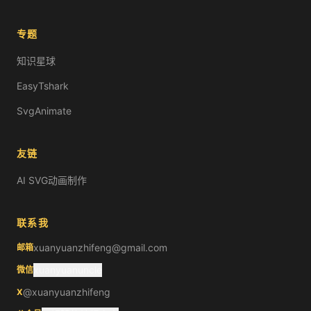
专题
知识星球
EasyTshark
SvgAnimate
友链
AI SVG动画制作
联系我
xuanyuanzhifeng@gmail.com
邮箱
xuanyuanuncle
微信
@xuanyuanzhifeng
X