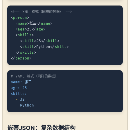
<!-- XML 格式（同样的数据） -->
<
person
>
<
name
>
张三
</
name
>
<
age
>
25
</
age
>
<
skills
>
<
skill
>
JS
</
skill
>
<
skill
>
Python
</
skill
>
</
skills
>
</
person
>
# YAML 格式（同样的数据）
name:
张三
age:
25
skills:
-
JS
-
Python
嵌套JSON：复杂数据结构