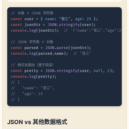
// 对象 → JSON 字符串
const
 user = { 
name
: 
"张三"
, 
age
: 
25
const
 jsonStr = 
JSON
.
stringify
console
.
log
(jsonStr);  
// '{"name":"张三","age":25}'
// JSON 字符串 → 对象
const
 parsed = 
JSON
.
parse
console
.
log
(parsed.
name
);  
// "张三"
// 格式化输出（便于阅读）
const
 pretty = 
JSON
.
stringify
(user, 
null
, 
2
console
.
log
// {
//   "name": "张三",
//   "age": 25
// }
JSON vs 其他数据格式