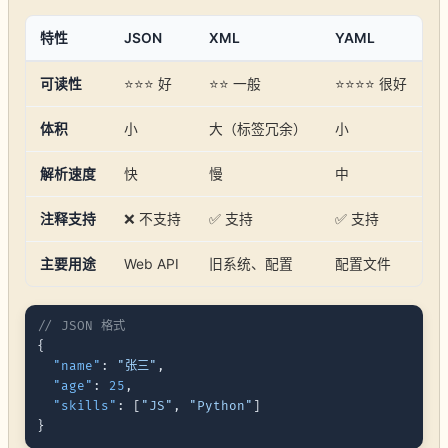
特性
JSON
XML
YAML
可读性
⭐⭐⭐ 好
⭐⭐ 一般
⭐⭐⭐⭐ 很好
体积
小
大（标签冗余）
小
解析速度
快
慢
中
注释支持
❌ 不支持
✅ 支持
✅ 支持
主要用途
Web API
旧系统、配置
配置文件
// JSON 格式
{
"name"
:
"张三"
,
"age"
:
25
,
"skills"
:
[
"JS"
,
"Python"
]
}