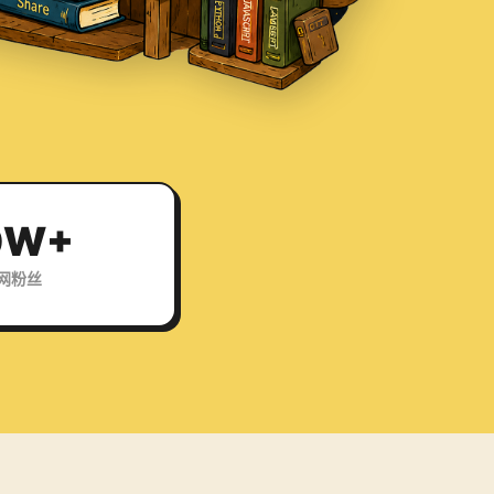
0W+
网粉丝