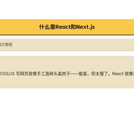
什么是React和Next.js
图文教程
L/CSS/JS 写网页就像手工造砖头盖房子——能盖，但太慢了。React 就