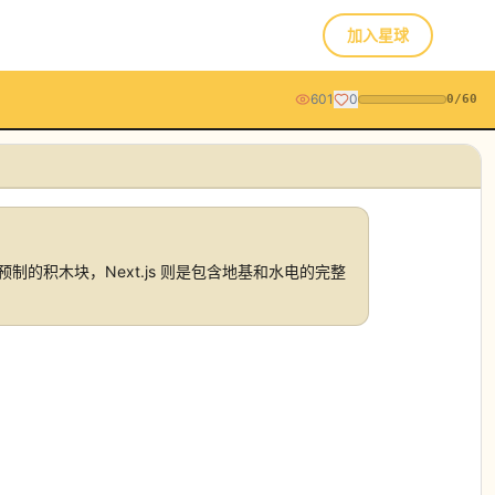
加入星球
601
0
0
/
60
像预制的积木块，Next.js 则是包含地基和水电的完整