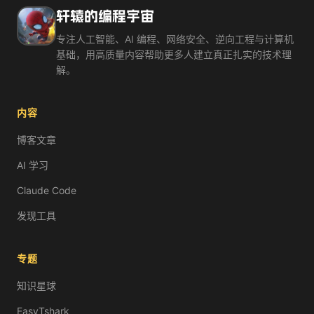
假设你的程序需要调用 AI 服务，就得用一把'钥匙'——API
轩辕的编程宇宙
核心概念：环境变量 = 存在操作系统里的键值对，程序启动时自
环境变量配好了。但问题来了——如果你把代码推到 GitHub，
专注人工智能、AI 编程、网络安全、逆向工程与计算机
核心概念：.gitignore 文件告诉 Git「忽略这些文件，不要提交」
基础，用高质量内容帮助更多人建立真正扎实的技术理
以下哪个做法最危险？
解。
把 API_KEY 写在 .env 文件中
把 .env 加入 .gitignore
内容
把 API_KEY 直接写在代码里推到 GitHub
用环境变量读取数据库地址
博客文章
记住：密钥泄露 = 钱包被偷。让 AI 帮你写项目时，别忘了提醒它配好
AI 学习
Claude Code
发现工具
专题
知识星球
EasyTshark