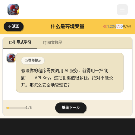
什么是环境变量
返回
1,206
0
0
/
60
引导式学习
图文教程
导师提示
假设你的程序需要调用 AI 服务，就得用一把'钥
匙'——API Key。这把钥匙值很多钱，绝对不能公
开。那怎么安全地管理它？
继续下一步
1
/
8
什么是环境变量
什么是环境变量？