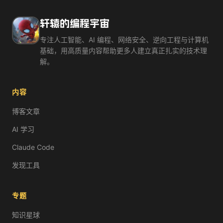
体验向量搜索如何找到语义相似内容。
你在搜索引擎搜「好吃的水果」，它能找到「苹果很甜」——虽
轩辕的编程宇宙
核心概念：向量数据库把文本/图片转化为一组数字（向量），然
向量搜索体验
专注人工智能、AI 编程、网络安全、逆向工程与计算机
向量数据库和传统数据库最大的区别是什么？
基础，用高质量内容帮助更多人建立真正扎实的技术理
向量数据库速度更快
解。
向量数据库能理解语义相似性
向量数据库不需要存储数据
内容
向量数据库只能存文本
向量搜索的核心是「相似度计算」。语义相近的词（如「国王」
博客文章
词向量相似度
AI 学习
向量数据库在 AI 应用中的核心场景：RAG 检索增强（让 AI 基
向量数据库是 AI 应用的标配。当你需要「智能搜索」或「让 
Claude Code
发现工具
专题
知识星球