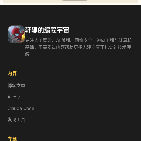
什么是Codex
OpenAI出品的云端AI编程代理。
前面认识了本地终端里的Claude Code，现在来看一个完全不
轩辕的编程宇宙
Codex = OpenAI推出的云端AI编程代理。它在云端沙箱中
Codex 核心特点：云端运行（不占本地资源）、沙箱隔离（
专注人工智能、AI 编程、网络安全、逆向工程与计算机
Codex 和 Claude Code 的主要区别是什么？
基础，用高质量内容帮助更多人建立真正扎实的技术理
Codex只能写HTML
解。
Codex在云端运行，Claude Code在本地终端运行
Claude Code不能读代码
内容
它们完全一样
Codex适合场景：修复多个bug、批量重构代码、添加测试用
博客文章
现在你已经认识了三大AI编程工具：Google AI Studio
AI 学习
Claude Code
发现工具
专题