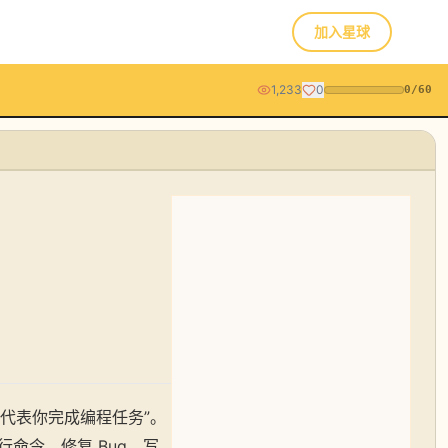
加入星球
1,233
0
0
/
60
“能代表你完成编程任务”。
命令、修复 Bug、写