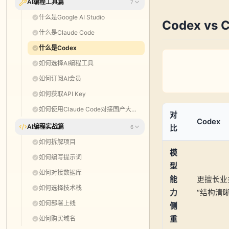
AI编程工具篇
7
什么是Google AI Studio
Codex vs 
什么是Claude Code
什么是Codex
如何选择AI编程工具
如何订阅AI会员
如何获取API Key
如何使用Claude Code对接国产大模型
对
Codex
AI编程实战篇
6
比
如何拆解项目
模
如何编写提示词
型
如何对接数据库
能
更擅长业
如何选择技术栈
力
“结构清
如何部署上线
侧
如何购买域名
重