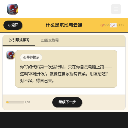
什么是本地与云端
返回
929
0
0
/
60
引导式学习
图文教程
导师提示
你写的代码第一次运行时，只在你自己电脑上跑——
这叫'本地开发'。就像在自家厨房做菜，朋友想吃？
对不起，得自己来。
继续下一步
1
/
8
什么是本地与云端
localhost 和部署上线的区别。