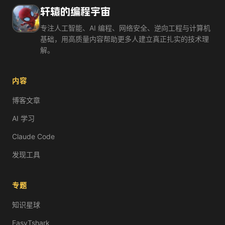
你写的代码第一次运行时，只在你自己电脑上跑——这叫'本地
轩辕的编程宇宙
localhost（本地主机）= 你电脑自己的地址，通常通过 lo
云端部署 = 把代码放到互联网上的服务器，全世界的人都能通过域
专注人工智能、AI 编程、网络安全、逆向工程与计算机
你在本地通过 localhost:3000 打开了网站，但把链接发给
基础，用高质量内容帮助更多人建立真正扎实的技术理
朋友的浏览器版本太低
解。
localhost 只指向自己的电脑，朋友访问的是他自己的电脑
网速太慢了
内容
需要先清除浏览器缓存
想让全世界看到你的作品？来体验一下从代码到上线的完整部署
博客文章
现在很多平台都能一键部署。AI 甚至可以帮你写好部署配置—
AI 学习
Claude Code
发现工具
专题
知识星球
EasyTshark