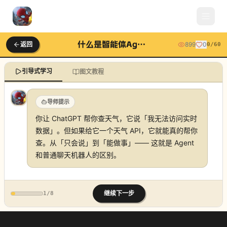
什么是智能体Agent
返回
899
0
0
/
60
引导式学习
图文教程
导师提示
你让 ChatGPT 帮你查天气，它说「我无法访问实时
数据」。但如果给它一个天气 API，它就能真的帮你
查。从「只会说」到「能做事」—— 这就是 Agent
和普通聊天机器人的区别。
继续下一步
1
/
8
什么是智能体Agent