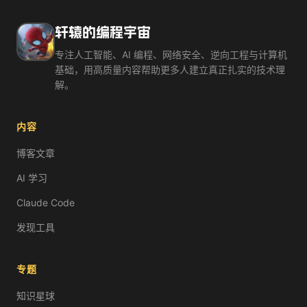
理解 AI 智能体如何自主完成复杂任务。
你让 ChatGPT 帮你查天气，它说「我无法访问实时数据」。
轩辕的编程宇宙
智能体（Agent）= LLM + 记忆 + 工具 + 规划。它不
Agent 工作循环
专注人工智能、AI 编程、网络安全、逆向工程与计算机
Agent 和普通聊天机器人最大的区别是什么？
基础，用高质量内容帮助更多人建立真正扎实的技术理
Agent 回答更准确
解。
Agent 能调用外部工具并自主规划
Agent 的模型更大
内容
Agent 不需要大语言模型
普通聊天机器人就像一个「只会说不会做」的顾问，而 Agen
博客文章
Chatbot vs Agent
AI 学习
Agent 的四大核心能力：规划（Planning）— 把复杂任务拆解成
Agent 是 AI 应用的未来形态。你不再需要一步步告诉 AI 怎么做
Claude Code
发现工具
专题
知识星球