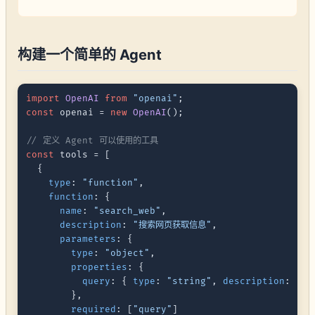
构建一个简单的 Agent
import
OpenAI
from
"openai"
const
 openai = 
new
OpenAI
();

// 定义 Agent 可以使用的工具
const
 tools = [

  {

type
: 
"function"
,

function
: {

name
: 
"search_web"
,

description
: 
"搜索网页获取信息"
,

parameters
: {

type
: 
"object"
,

properties
: {

query
: { 
type
: 
"string"
, 
description
: 
"搜
        },

required
: [
"query"
]
