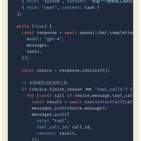
    { 
role
: 
"system"
, 
content
: 
"你是一个能使用工具的AI助
    { 
role
: 
"user"
, 
content
: task }

  ];

while
 (
true
) {

const
 response = 
await
 openai.
chat
.
completions
.
model
: 
"gpt-4"
,

      messages,

      tools,

    });

const
 choice = response.
choices
[
0
];

// 如果模型决定调用工具
if
 (choice.
finish_reason
 === 
"tool_calls"
) {

for
 (
const
 call 
of
 choice.
message
.
tool_calls
)
const
 result = 
await
executeToolCall
(call);
        messages.
push
(choice.
message
);

        messages.
push
({

role
: 
"tool"
,

tool_call_id
: call.
id
,

content
: result,

        });
