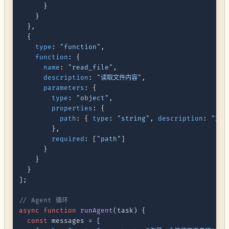
      }

    }

  },

  {

type
: 
"function"
,

function
: {

name
: 
"read_file"
,

description
: 
"读取文件内容"
,

parameters
: {

type
: 
"object"
,

properties
: {

path
: { 
type
: 
"string"
, 
description
: 
"文件
        },

required
: [
"path"
]

      }

    }

  }

];

// Agent 循环
async
function
runAgent
(
task
) {

const
 messages = [
