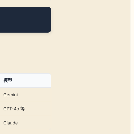
模型
Gemini
GPT-4o 等
Claude