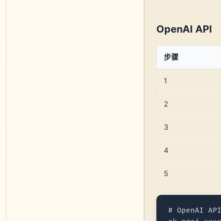
OpenAI API
步骤
1
2
3
4
5
# OpenAI AP