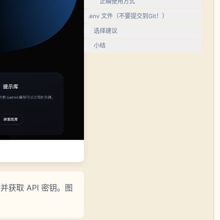
正确使用方式
.env 文件（不要提交到Git！）
选择建议
小结
io 并获取 API 密钥。图