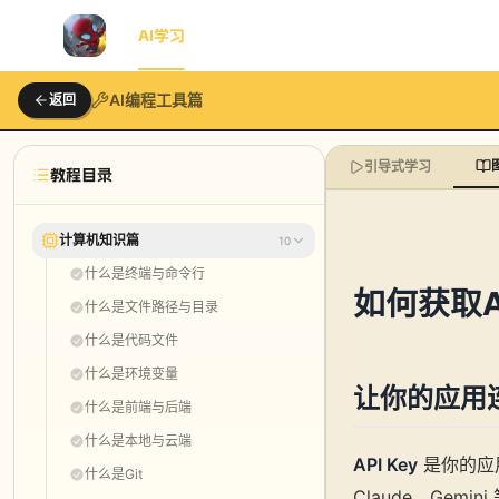
首页
AI学习
AI动画
博客
知识星球
工具包
AI编程工具篇
返回
引导式学习
教程目录
计算机知识篇
10
什么是终端与命令行
如何获取AP
什么是文件路径与目录
什么是代码文件
什么是环境变量
让你的应用
什么是前端与后端
什么是本地与云端
API Key
是你的应用
什么是Git
Claude、Gemi