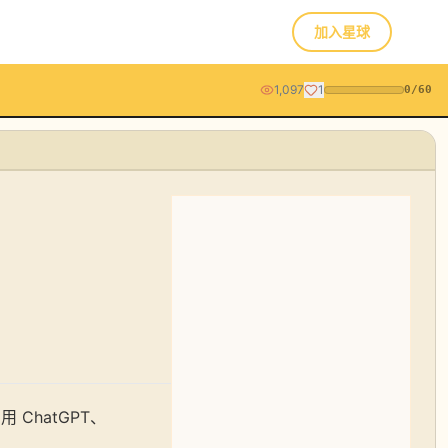
加入星球
1,097
1
0
/
60
ChatGPT、