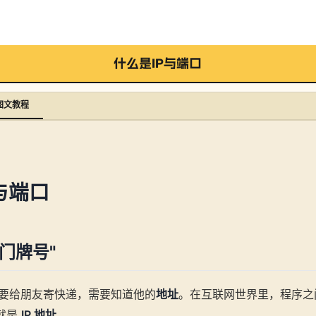
什么是IP与端口
图文教程
与端口
门牌号"
要给朋友寄快递，需要知道他的
地址
。在互联网世界里，程序之
这就是
IP 地址
。