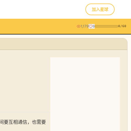
加入星球
1,179
6
0
/
60
间要互相通信，也需要