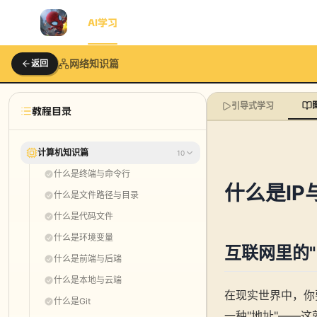
首页
AI学习
AI动画
博客
知识星球
工具包
网络知识篇
返回
引导式学习
教程目录
计算机知识篇
10
什么是终端与命令行
什么是IP
什么是文件路径与目录
什么是代码文件
什么是环境变量
互联网里的"
什么是前端与后端
什么是本地与云端
在现实世界中，你
什么是Git
一种"地址"——