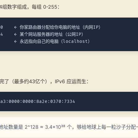
组数字组成，每组 0-255：
.100    ← 你家路由器分配给你电脑的地址（内网IP）

.34    ← 某个网站服务器的地址（公网IP）

用完了（最多约43亿个），IPv6 应运而生：
的地址数量是 2^128 ≈ 3.4×10³⁸ 个，够给地球上每一粒沙子分