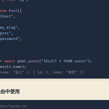
 
new
Pool
({

alhost"
,



"my_blog"
,

tgres"
,

"password"
,

 = 
await
 pool.
query
(
"SELECT * FROM users"
result.
rows
 name: "张三" }, { id: 2, name: "李四" }]
I 路由中使用
sers/route.ts