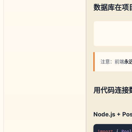
数据库在项
注意：前端
永
用代码连接
Node.js + Po
import
 { 
Poo