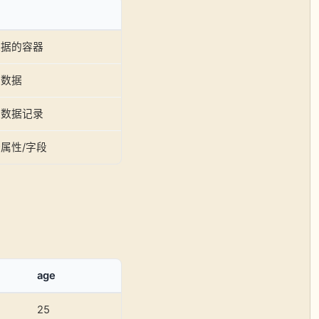
数据的容器
类数据
的数据记录
属性/字段
age
25