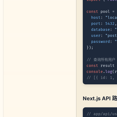
const
 pool =
host
: 
"loc
port
: 
5432
,
database
: 
user
: 
"pos
password
: 
});

// 查询所有用户
const
 result
console
.
log
(
// [{ id: 1,
Next.js AP
// app/api/u