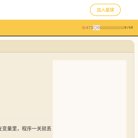
加入星球
473
0
0
/
60
在变量里，程序一关就丢