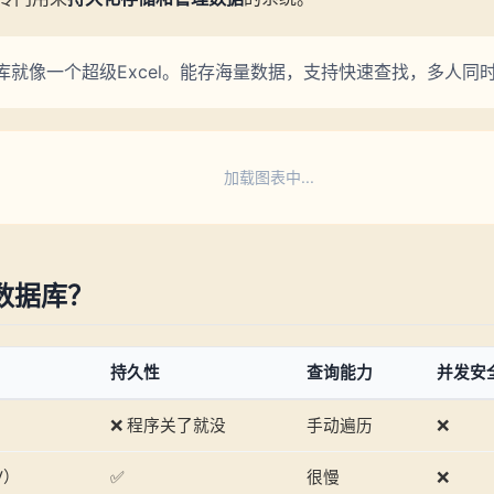
据库就像一个超级Excel。能存海量数据，支持快速查找，多人同
加载图表中...
数据库？
持久性
查询能力
并发安
❌ 程序关了就没
手动遍历
❌
V）
✅
很慢
❌