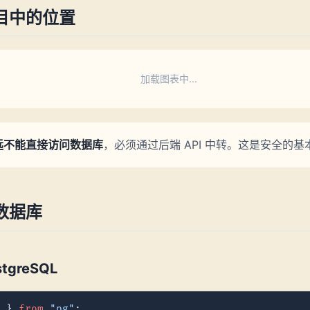
目中的位置
加载图表中...
远不能直接访问数据库
，必须通过后端 API 中转。这是安全的基
数据库
stgreSQL
l
 } 
from
"pg"
;
