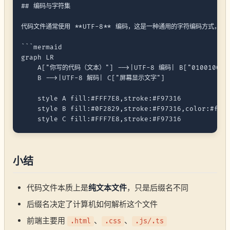
## 编码与字符集

代码文件通常使用 **UTF-8** 编码，这是一种通用的字符编码方式，能
```mermaid

graph LR

    A["你写的代码（文本）"] -->|UTF-8 编码| B["01001000 
    B -->|UTF-8 解码| C["屏幕显示文字"]

    style A fill:#FFF7E8,stroke:#F97316

    style B fill:#0F2829,stroke:#F97316,color:#fff

小结
代码文件本质上是
纯文本文件
，只是后缀名不同
后缀名决定了计算机如何解析这个文件
前端主要用
、
、
.html
.css
.js/.ts