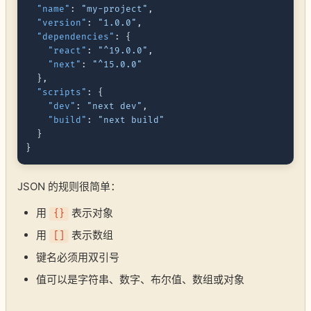
"name"
:
"my-project"
,
"version"
:
"1.0.0"
,
"dependencies"
:
{
"react"
:
"^19.0.0"
,
"next"
:
"^15.0.0"
}
,
"scripts"
:
{
"dev"
:
"next dev"
,
"build"
:
"next build"
}
}
JSON 的规则很简单：
用
表示对象
{}
用
表示数组
[]
键名必须用双引号
值可以是字符串、数字、布尔值、数组或对象