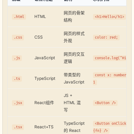
网页的骨架
HTML
.html
<h1>Hello</h1>
结构
网页的样式
CSS
.css
color: red;
外观
网页的交互
JavaScript
.js
console.log("Hi")
逻辑
带类型的
const x: number =
TypeScript
.ts
JavaScript
1
JS +
React组件
HTML 混
.jsx
<Button />
写
TypeScript
<Button onClick=
React+TS
.tsx
的 React
{fn} />