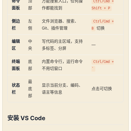
命令
顶
万能搜索入口，任何操
Ctrl/Cmd +
面板
部
作都能找到
Shift + P
侧边
左
文件浏览器、搜索、
Ctrl/Cmd +
栏
侧
Git、插件管理
切换
B
编辑
中
写代码的主区域，支持
—
区
央
多标签、分屏
终端
底
内置命令行，运行命令
Ctrl/Cmd +
面板
部
不用切窗口
`
最
状态
显示当前分支、编码、
底
点击可切换
栏
语言等信息
部
安装 VS Code