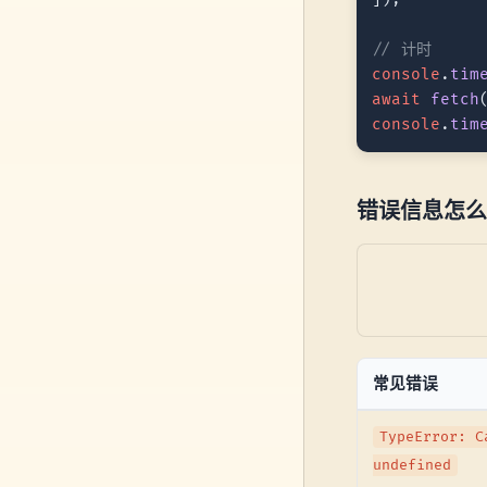
// 计时
console
.
tim
await
fetch
console
.
tim
错误信息怎么
常见错误
TypeError: C
undefined