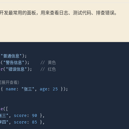
开发最常用的面板，用来查看日志、测试代码、排查错误。
(
"普通信息"
n
(
"警告信息"
);    
// 黄色
or
(
"错误信息"
);   
// 红色
可展开查看）
({ 
name
: 
"张三"
, 
age
: 
25
 });

le
([

张三"
, 
score
: 
90
 },

李四"
, 
score
: 
85
 },
