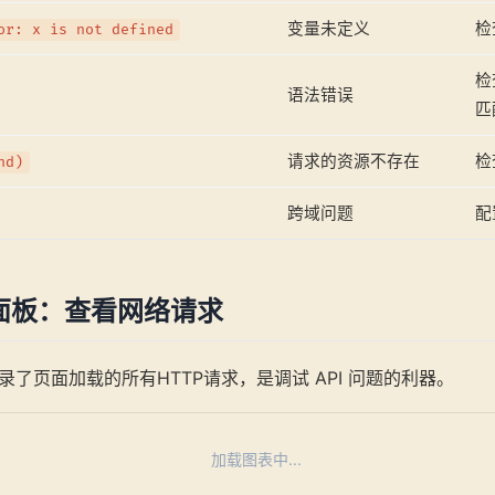
变量未定义
检
or: x is not defined
检
语法错误
匹
请求的资源不存在
检
nd)
跨域问题
配
k 面板：查看网络请求
录了页面加载的所有HTTP请求，是调试 API 问题的利器。
加载图表中...