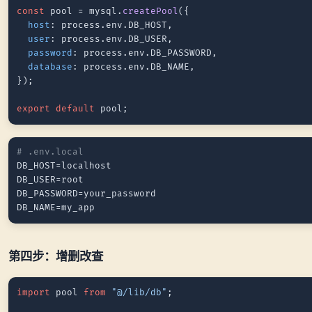
const
 pool = mysql.
createPool
({

host
: process.
env
.
DB_HOST
,

user
: process.
env
.
DB_USER
,

password
: process.
env
.
DB_PASSWORD
,

database
: process.
env
.
DB_NAME
,

});

export
default
# .env.local
DB_HOST=localhost

DB_USER=root

DB_PASSWORD=your_password

第四步：增删改查
import
 pool 
from
"@/lib/db"
;
