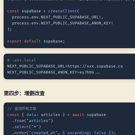
const
 supabase = 
createClient
(

  process.
env
.
NEXT_PUBLIC_SUPABASE_URL
!,

  process.
env
.
NEXT_PUBLIC_SUPABASE_ANON_KEY
!

);

export
default
# .env.local
NEXT_PUBLIC_SUPABASE_URL=https://xxx.supabase.co

第四步：增删改查
// 查询所有文章
const
 { 
data
: articles } = 
await
 supabase

  .
from
(
"articles"
)

  .
select
(
"*"
)

  .
order
(
"created_at"
, { 
ascending
: 
false
 });
