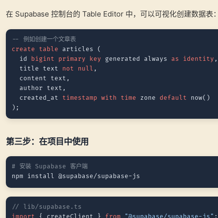
在 Supabase 控制台的 Table Editor 中，可以可视化创建数据表
-- 例如创建一个文章表
create table
 articles (

  id 
bigint
primary key
 generated always 
as
identity
,
  title text 
not null
,

  content text,

  author text,

  created_at 
timestamp
with
time
 zone 
default
 now()

第三步：在项目中使用
# 安装 Supabase 客户端
// lib/supabase.ts
import
 { createClient } 
from
"@supabase/supabase-js"
;