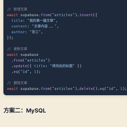
// 新增文章
await
 supabase.
from
(
"articles"
).
insert
({

title
: 
"我的第一篇文章"
,

content
: 
"文章内容..."
,

author
: 
"张三"
,

});

// 更新文章
await
 supabase

  .
from
(
"articles"
)

  .
update
({ 
title
: 
"修改后的标题"
 })

  .
eq
(
"id"
, 
1
);

// 删除文章
await
 supabase.
from
(
"articles"
).
delete
().
eq
(
"id"
, 
1
方案二：MySQL