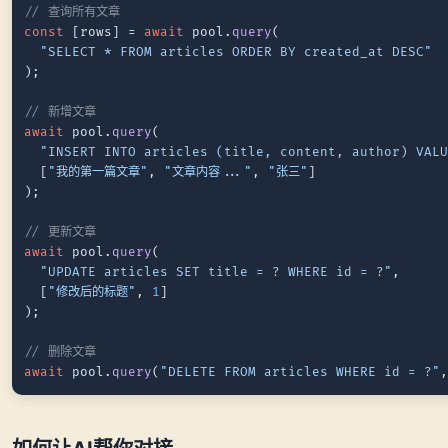
// 查询所有文章
const
 [rows] = 
await
 pool.
query
(

"SELECT * FROM articles ORDER BY created_at DESC"
);

// 新增文章
await
 pool.
query
(

"INSERT INTO articles (title, content, author) VAL
  [
"我的第一篇文章"
, 
"文章内容..."
, 
"张三"
]

);

// 更新文章
await
 pool.
query
(

"UPDATE articles SET title = ? WHERE id = ?"
,

  [
"修改后的标题"
, 
1
]

);

// 删除文章
await
 pool.
query
(
"DELETE FROM articles WHERE id = ?"