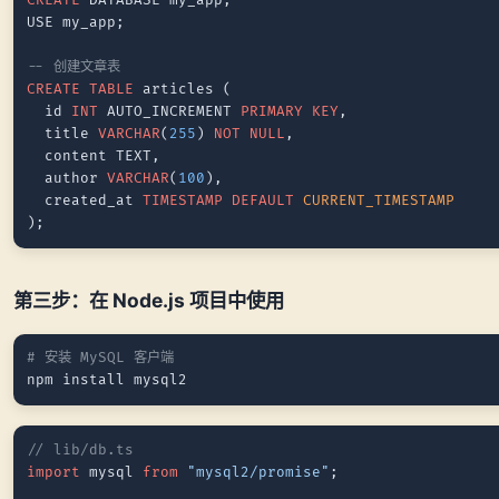
CREATE
 DATABASE my_app;

USE my_app;

-- 创建文章表
CREATE TABLE
 articles (

  id 
INT
 AUTO_INCREMENT 
PRIMARY KEY
,

  title 
VARCHAR
(
255
) 
NOT NULL
,

  content TEXT,

  author 
VARCHAR
(
100
),

  created_at 
TIMESTAMP
DEFAULT
CURRENT_TIMESTAMP
第三步：在 Node.js 项目中使用
# 安装 MySQL 客户端
// lib/db.ts
import
 mysql 
from
"mysql2/promise"
;
