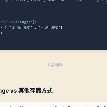
orage
.
setItem
(
"theme"
, newTheme ? 
"dark"
 : 
"light"
onClick
=
{toggle}
>
rk ? "🌙 深色模式" : "☀️ 浅色模式"}

n
>
加载图表中...
orage vs 其他存储方式