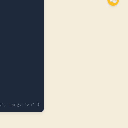
k", lang: "zh" }