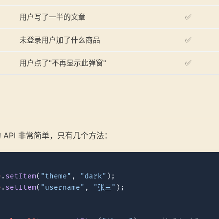
用户写了一半的文章
✅
未登录用户加了什么商品
✅
用户点了"不再显示此弹窗"
✅
ge 的 API 非常简单，只有几个方法：
e
.
setItem
(
"theme"
, 
"dark"
e
.
setItem
(
"username"
, 
"张三"
);
