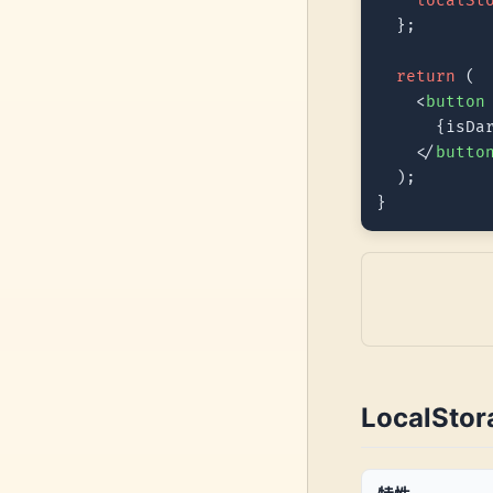
localSt
  };

return
 (

<
button
      {isDa
</
butto
  );

LocalSt