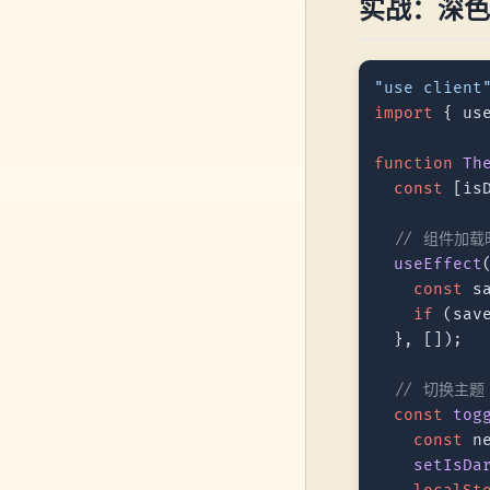
实战：深色
"use client
import
 { us
function
Th
const
 [is
// 组件加载时
useEffect
const
 s
if
 (sav
  }, []);

// 切换主题
const
tog
const
 n
setIsDa