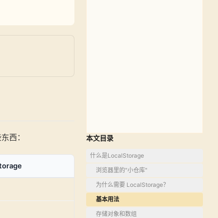
些东西：
本文目录
什么是LocalStorage
torage
浏览器里的"小仓库"
为什么需要 LocalStorage？
基本用法
存储对象和数组