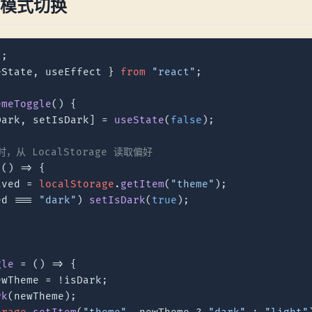
模式切换
"
eState, useEffect } 
from
"react"
;

emeToggle
(
) {

Dark, setIsDark] = 
useState
(
false
);

，从 LocalStorage 读取偏好
(
() =>
 {

aved = 
localStorage
.
getItem
(
"theme"
);

ed === 
"dark"
) 
setIsDark
(
true
);

gle
 = (
) => {

ewTheme = !isDark;

rk
(newTheme);
