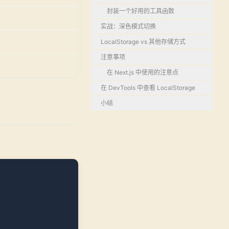
封装一个好用的工具函数
实战：深色模式切换
LocalStorage vs 其他存储方式
注意事项
在 Next.js 中使用的注意点
在 DevTools 中查看 LocalStorage
小结