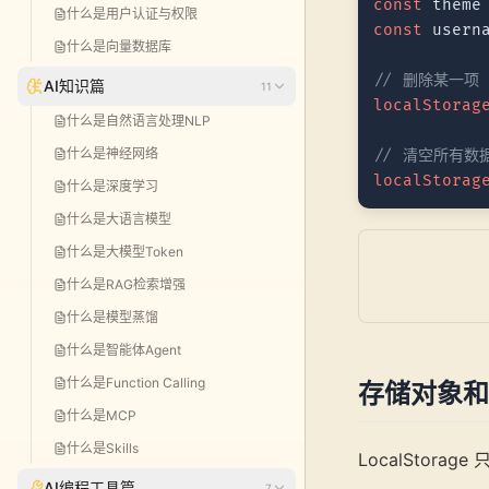
const
 theme
什么是用户认证与权限
const
 usern
什么是向量数据库
// 删除某一项
AI知识篇
11
localStorag
什么是自然语言处理NLP
什么是神经网络
// 清空所有数
localStorag
什么是深度学习
什么是大语言模型
什么是大模型Token
什么是RAG检索增强
什么是模型蒸馏
什么是智能体Agent
什么是Function Calling
存储对象和
什么是MCP
什么是Skills
LocalStorage
AI编程工具篇
7