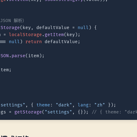
JSON 解析）
tStorage
(
key, defaultValue = 
null
) {

m = 
localStorage
.
getItem
(key);

=== 
null
) 
return
 defaultValue;

JSON
.
parse
(item);

tem;

"settings"
, { 
theme
: 
"dark"
, 
lang
: 
"zh"
ngs = 
getStorage
(
"settings"
, {}); 
// { theme: "dar