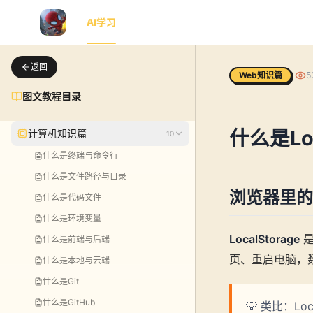
首页
AI学习
AI动画
博客
知识星球
工具包
返回
Web知识篇
5
图文教程目录
什么是Loc
计算机知识篇
10
什么是终端与命令行
什么是文件路径与目录
浏览器里的
什么是代码文件
什么是环境变量
LocalStorage
是
什么是前端与后端
页、重启电脑，
什么是本地与云端
什么是Git
什么是GitHub
💡 类比：L