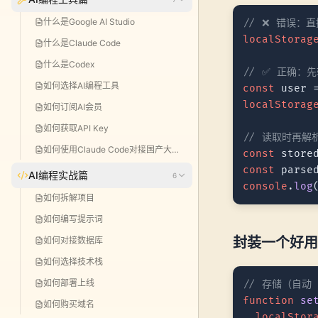
什么是Google AI Studio
// ❌ 错误：直
localStorag
什么是Claude Code
什么是Codex
// ✅ 正确：先
如何选择AI编程工具
const
 user 
localStorag
如何订阅AI会员
如何获取API Key
// 读取时再解
如何使用Claude Code对接国产大模型
const
 store
const
 parse
AI编程实战篇
6
console
.
log
如何拆解项目
如何编写提示词
封装一个好用
如何对接数据库
如何选择技术栈
如何部署上线
// 存储（自动 
function
se
如何购买域名
localStor