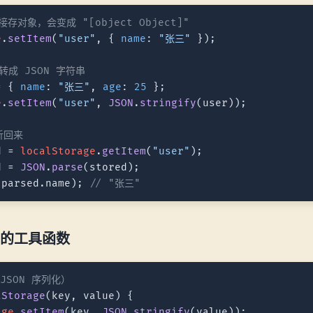
接存对象，会变成 "[object Object]"
e
.
setItem
(
"user"
, { 
name
: 
"张三"
 });

转成 JSON 字符串
= { 
name
: 
"张三"
, 
age
: 
25
e
.
setItem
(
"user"
, 
JSON
.
stringify
(user));

析回来
d = 
localStorage
.
getItem
(
"user"
d = 
JSON
.
parse
(parsed.
name
); 
// "张三"
的工具函数
JSON 序列化）
tStorage
(
key, value
) {

age
.
setItem
(key, 
JSON
.
stringify
(value));
