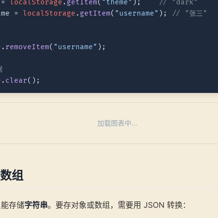
 = 
localStorage
.
getItem
(
"theme"
);    
// "dark"
ame = 
localStorage
.
getItem
(
"username"
); 
// "张三"
e
.
removeItem
(
"username"
);

据
e
.
clear
加载图表中...
数组
 只能存储
字符串
。要存对象或数组，需要用 JSON 转换：