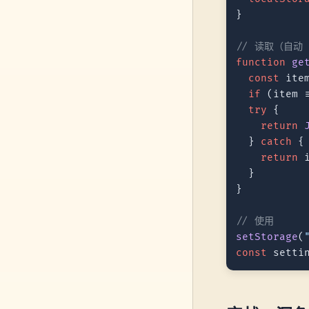
}

// 读取（自动 
function
ge
const
 ite
if
 (item 
try
 {

return
  } 
catch
 {

return
 i
  }

}

// 使用
setStorage
(
const
 setti