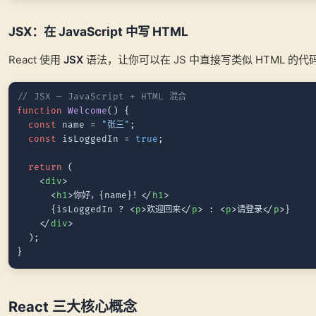
JSX：在 JavaScript 中写 HTML
React 使用
JSX
语法，让你可以在 JS 中直接写类似 HTML 的代
// JSX — JavaScript + HTML 混合
function
Welcome
(
) {

const
 name = 
"张三"
;

const
 isLoggedIn = 
true
;

return
 (

<
div
>
<
h1
>
你好，{name}！
</
h1
>
      {isLoggedIn ? 
<
p
>
欢迎回来
</
p
>
 : 
<
p
>
请登录
</
p
>
}

</
div
>
  );

React 三大核心概念