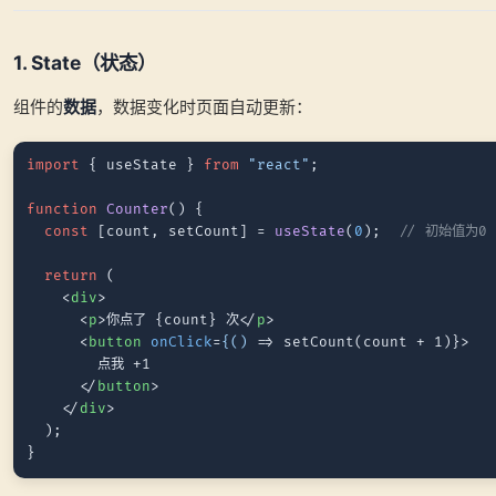
1. State（状态）
组件的
数据
，数据变化时页面自动更新：
import
 { useState } 
from
"react"
;

function
Counter
(
) {

const
 [count, setCount] = 
useState
(
0
);  
// 初始值为0
return
 (

<
div
>
<
p
>
你点了 {count} 次
</
p
>
<
button
onClick
=
{()
 =>
 setCount(count + 1)}>

        点我 +1

</
button
>
</
div
>
  );
