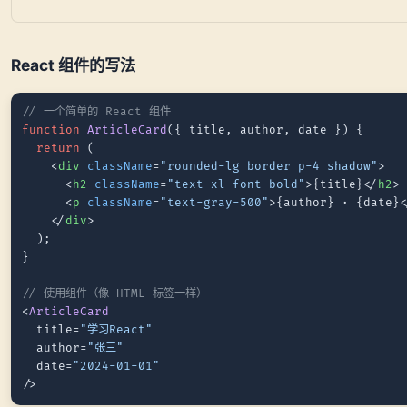
React 组件的写法
// 一个简单的 React 组件
function
ArticleCard
(
{ title, author, date }
) {

return
 (

<
div
className
=
"rounded-lg border p-4 shadow"
>
<
h2
className
=
"text-xl font-bold"
>
{title}
</
h2
>
<
p
className
=
"text-gray-500"
>
{author} · {date}
</
div
>
  );

}

// 使用组件（像 HTML 标签一样）
<
ArticleCard
  title=
"学习React"
  author=
"张三"
  date=
"2024-01-01"