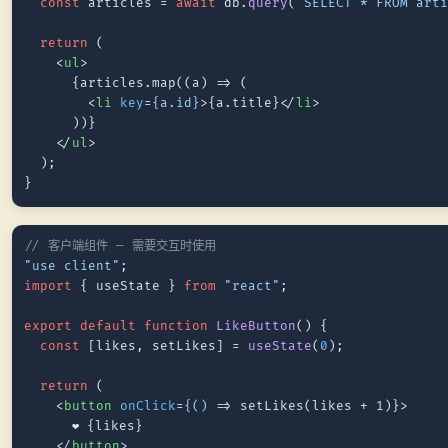
const
 articles = 
await
 db.
query
(
"SELECT * FROM art
return
 (

<
ul
>
      {articles.map((a) => (

<
li
key
=
{a.id}
>
{a.title}
</
li
>
      ))}

</
ul
>
  );

// 客户端组件 — 需要交互时使用
"use client"
import
 { useState } 
from
"react"
;

export
default
function
LikeButton
(
) {

const
 [likes, setLikes] = 
useState
(
0
);

return
 (

<
button
onClick
=
{()
 =>
 setLikes(likes + 1)}>

      ❤️ {likes}

</
button
>