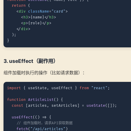
return
 (

<
div
className
=
"card"
>
<
h3
>
{name}
</
h3
>
<
p
>
{role}
</
p
>
</
div
>
  );

3. useEffect（副作用）
组件加载时执行的操作（比如请求数据）：
import
 { useState, useEffect } 
from
"react"
;

function
ArticleList
(
) {

const
 [articles, setArticles] = 
useState
([]);

useEffect
(
() =>
 {

// 组件加载时，请求API获取数据
fetch
(
"/api/articles"
)
