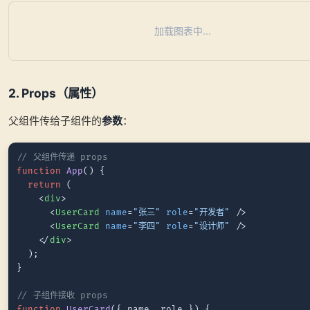
加载图表中...
2. Props（属性）
父组件传给子组件的
参数
：
// 父组件传递 props
function
App
(
) {

return
 (

<
div
>
<
UserCard
name
=
"张三"
role
=
"开发者"
 />
<
UserCard
name
=
"李四"
role
=
"设计师"
 />
</
div
>
  );

}

// 子组件接收 props
function
UserCard
(
{ name, role }
) {
