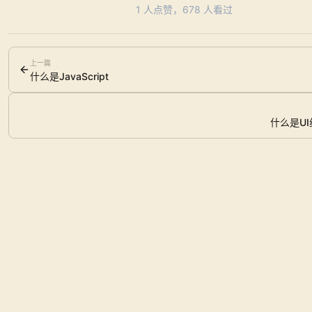
1
人点赞，
678
人看过
上一篇
什么是JavaScript
什么是U