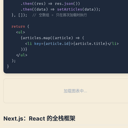
      .
then
(
(
res
) =>
 res.
json
())

      .
then
(
(
data
) =>
setArticles
(data));

  }, []);  
// 空数组 = 只在首次加载时执行
return
 (

<
ul
>
      {articles.map((article) => (

<
li
key
=
{article.id}
>
{article.title}
</
li
>
      ))}

</
ul
>
  );

加载图表中...
Next.js：React 的全栈框架