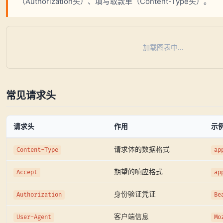
（Authorization头）、填写取款单（Content-Type头）。
加载图表中...
常见请求头
请求头
作用
示
请求体的数据格式
Content-Type
ap
期望的响应格式
Accept
ap
身份验证凭证
Authorization
Be
客户端信息
User-Agent
Mo