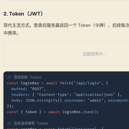
2. Token（JWT）
现代主流方式。登录后服务器返回一个 Token（令牌），后续每
中携带。
加载图表中...
// 登录获取 Token
const
 loginRes = 
await
fetch
(
"/api/login"
, {

method
: 
"POST"
,

headers
: { 
"Content-Type"
: 
"application/json"
 },

body
: 
JSON
.
stringify
({ 
username
: 
"admin"
, 
password
const
 { token } = 
await
 loginRes.
json
();

// 后续请求携带 Token