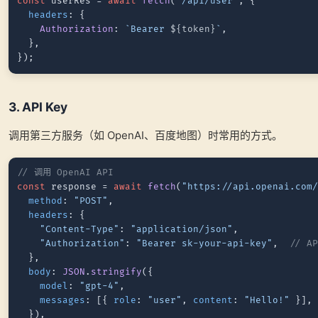
const
 userRes = 
await
fetch
(
"/api/user"
, {

headers
: {

Authorization
: 
`Bearer 
${token}
`
,

  },

3. API Key
调用第三方服务（如 OpenAI、百度地图）时常用的方式。
// 调用 OpenAI API
const
 response = 
await
fetch
(
"https://api.openai.com
method
: 
"POST"
,

headers
: {

"Content-Type"
: 
"application/json"
,

"Authorization"
: 
"Bearer sk-your-api-key"
,  
// A
  },

body
: 
JSON
.
stringify
({

model
: 
"gpt-4"
,

messages
: [{ 
role
: 
"user"
, 
content
: 
"Hello!"
 }],

  }),
