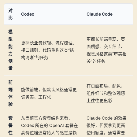
对
Codex
Claude Code
比
模
型
更擅长前端呈现、页
更擅长业务逻辑、流程梳理、
能
面质感、交互细节、
接口规则、代码重构这类“结
力
视觉风格这类“审美相
构清晰”的任务
侧
关”的任务
重
前
在页面布局、配色、
端
能做前端，但默认风格通常更
组件细节和整体观感
体
偏务实、工程化
上往往更出彩
验
套
从当前官方套餐结构来看，
Claude Code 的效果
餐
Codex 所在的 OpenAI 套餐在
很好，但要拿到更高
性
高价位档通常给人的感觉是额
使用额度，通常需要