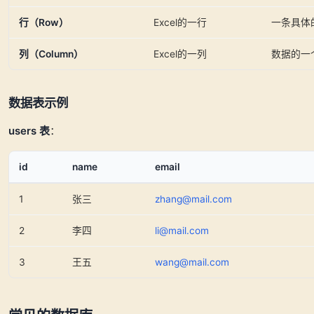
行（Row）
Excel的一行
一条具体
列（Column）
Excel的一列
数据的一
数据表示例
users 表
：
id
name
email
1
张三
zhang@mail.com
2
李四
li@mail.com
3
王五
wang@mail.com