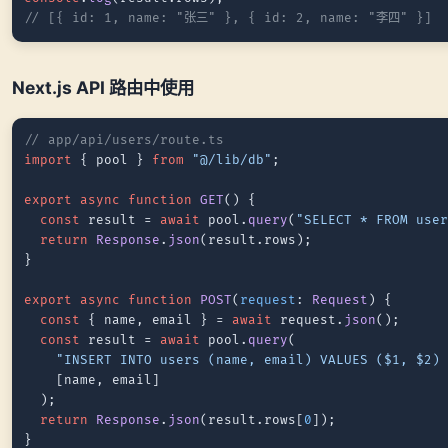
// [{ id: 1, name: "张三" }, { id: 2, name: "李四" }]
Next.js API 路由中使用
// app/api/users/route.ts
import
 { pool } 
from
"@/lib/db"
;

export
async
function
GET
(
) {

const
 result = 
await
 pool.
query
(
"SELECT * FROM use
return
Response
.
json
(result.
rows
);

}

export
async
function
POST
(
request
: 
Request
) {

const
 { name, email } = 
await
 request.
json
();

const
 result = 
await
 pool.
query
(

"INSERT INTO users (name, email) VALUES ($1, $2)
    [name, email]

  );

return
Response
.
json
(result.
rows
[
0
]);
