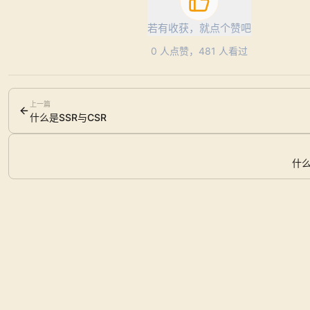
若有收获，就点个赞吧
0
人点赞，
481
人看过
上一篇
什么是SSR与CSR
什