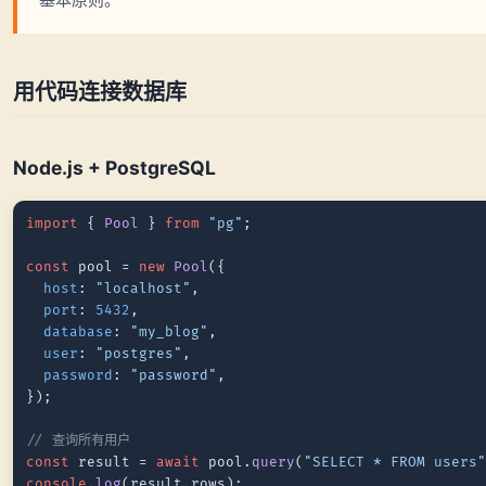
用代码连接数据库
Node.js + PostgreSQL
import
 { 
Pool
 } 
from
"pg"
;

const
 pool = 
new
Pool
({

host
: 
"localhost"
,

port
: 
5432
,

database
: 
"my_blog"
,

user
: 
"postgres"
,

password
: 
"password"
,

});

// 查询所有用户
const
 result = 
await
 pool.
query
(
"SELECT * FROM users
console
.
log
(result.
rows