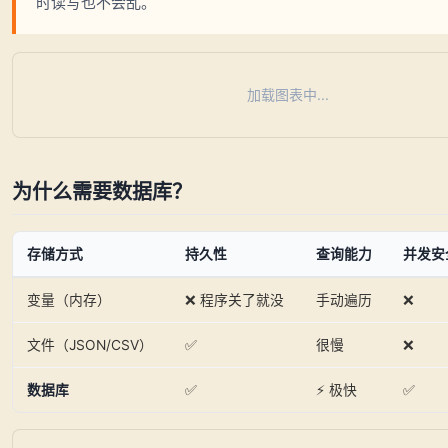
时读写也不会乱。
加载图表中...
为什么需要数据库？
存储方式
持久性
查询能力
并发安
变量（内存）
❌ 程序关了就没
手动遍历
❌
文件（JSON/CSV）
✅
很慢
❌
数据库
✅
⚡ 极快
✅