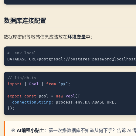
数据库连接配置
数据库密码等敏感信息应该放在
环境变量
中：
# .env.local
// lib/db.ts
import
 { 
Pool
 } 
from
"pg"
;

export
const
 pool = 
new
Pool
({

connectionString
: process.
env
.
DATABASE_URL
,

🎯
AI编程小贴士
：第一次搭数据库不知道从何下手？告诉 AI"帮我在