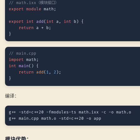
// math.ixx（模块接口）
export
module
 math;

export
int
add
(
int
 a, 
int
 b)
{

return
 a + b;

// main.cpp
import
int
main
()
{

return
add
(
1
, 
2
);

编译：
g++ -std=c++20 -fmodules-ts math.ixx -c -o math.o

模块优势：