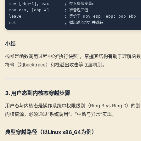
mov [ebp-4], eax      ; 存入局部变量c

mov eax, [ebp-4]      ; 准备返回值

leave                 ; 等价于 mov esp, ebp; pop ebp

小结
栈帧是函数调用过程中的“执行快照”，掌握其结构有助于理解函
符号（如backtrace）和栈溢出攻击等底层机制。
3. 用户态到内核态穿越步骤
用户态与内核态是操作系统中权限级别（Ring 3 vs Ring 0
内核资源，必须通过“系统调用”、“中断与异常”实现。
典型穿越路径（以Linux x86_64为例）