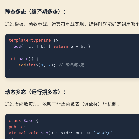
静态多态（编译期多态）：
通过模板、函数重载、运算符重载实现，编译时就能确定调用哪
template
<
typename
 T>

T 
add
(T a, T b)
{ 
return
 a + b; }

int
main
()
{

add
<
int
>(
1
, 
2
); 
// 编译期决定
动态多态（运行期多态）：
通过虚函数实现，依赖于**虚函数表（vtable）**机制。
class
Base
public
virtual
void
say
()
{ std::cout << 
"Base\n"
; }
