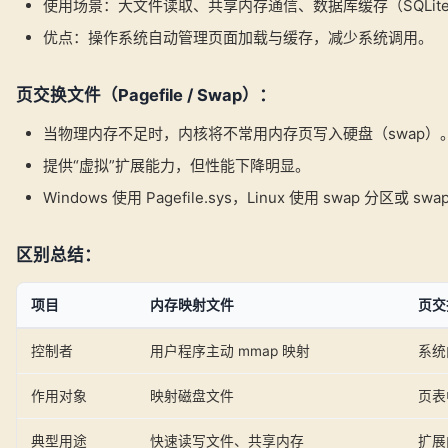
使用场景：大文件读取、共享内存通信、数据库缓存（SQLit
优点：操作系统自动管理页面加载与缓存，减少系统调用。
页交换文件（Pagefile / Swap）：
当物理内存不足时，内核将不常用内存页写入硬盘（swap）
提供“虚拟”扩展能力，但性能下降明显。
Windows 使用 Pagefile.sys，Linux 使用 swap 分区或 swap
区别总结：
项目
内存映射文件
页交
控制者
用户程序主动 mmap 映射
系统
作用对象
映射磁盘文件
页表
典型用途
快速读写文件、共享内存
扩展