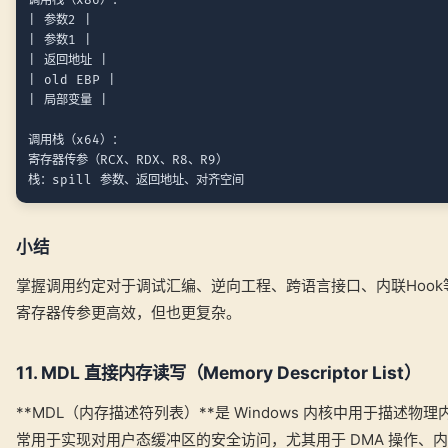
调用栈（x86）：

| 参数2 |

| 参数1 |

| 返回地址 |

| old EBP |

| 局部变量 |

调用栈（x64）：

寄存器传参（RCX、RDX、R8、R9）

小结
掌握调用约定对于调试汇编、逆向工程、跨语言接口、内联Hook
寄存器传参更高效，但也更复杂。
11. MDL 直接内存读写（Memory Descriptor List）
**MDL（内存描述符列表）**是 Windows 内核中用于描述
常用于实现对用户态缓冲区的安全访问，尤其用于 DMA 操作、