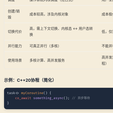
创建/销
成本较高，涉及内核对象
成本极
毁
高，需上下文切换、内核态 ↔ 用户态转
切换代价
低，仅
换
并行能力
可真正并行（多核）
不能并
高并发异
使用场景
多核计算、高并发服务
程）
示例：C++20协程（简化）
task<> 
myCoroutine
() {

co_await
something_async
()
; 
// 异步等待