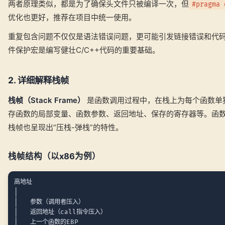
两者原理类似，都是为了确保头文件只被编译一次，但
#pragma 
优化也更好，推荐在项目中统一使用。
重复包含问题不仅仅是语法错误问题，更可能引发链接错误和代
件保护宏是编写健壮C/C++代码的重要基础。
2. 详细解释栈帧
栈帧（Stack Frame）
是函数调用过程中，在栈上为每个函数单
存函数的局部变量、函数参数、返回地址、保存的寄存器等。函数
栈帧也呈现出“压栈-弹栈”的特性。
栈帧结构（以x86为例）
高地址

│

│   参数（调用者压入）

│   返回地址（call指令压入）

│   上一个函数的EBP
