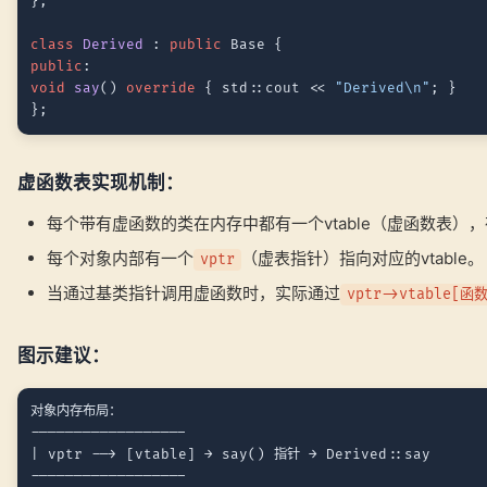
};

class
Derived
 : 
public
public
void
say
()
override
{ std::cout << 
"Derived\n"
; }

虚函数表实现机制：
每个带有虚函数的类在内存中都有一个vtable（虚函数表）
每个对象内部有一个
（虚表指针）指向对应的vtable。
vptr
当通过基类指针调用虚函数时，实际通过
vptr->vtable[函
图示建议：
对象内存布局：

------------------

| vptr --> [vtable] → say() 指针 → Derived::say
