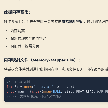
虚拟内存基础：
操作系统将每个进程提供一套独立的
虚拟地址空间
，映射到物理
内存隔离
超出物理内存的“扩展”
懒加载、按需分页
内存映射文件（Memory-Mapped File）：
将磁盘文件映射到进程虚拟内存中，实现文件 I/O 与内存读写的
// Linux 示例
int
 fd = 
open
(
"data.txt"
char
* map = (
char
*)
mmap
(
NULL
, size, PROT_READ, MAP_P
// map 类似访问数组一样操作文件内容