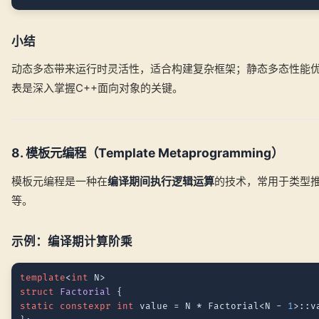
小结
动态多态带来运行时灵活性，适合构建复杂框架；静态多态性能
表是深入掌握C++面向对象的关键。
8. 模板元编程（Template Metaprogramming）
模板元编程是一种在
编译期间执行逻辑运算
的技术，常用于类型
等。
示例：编译期计算阶乘
template
<
int
struct
Factorial
static
constexpr
int
 value = N * Factorial<N - 
1
>::v