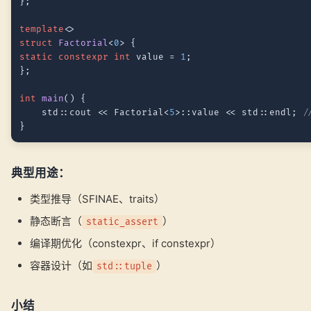
};

template
struct
Factorial
<
0
static
constexpr
int
 value = 
1
;

};

int
main
()
{

    std::cout << Factorial<
5
>::value << std::endl; 
/
典型用途：
类型推导（SFINAE、traits）
静态断言（
）
static_assert
编译期优化（constexpr、if constexpr）
容器设计（如
）
std::tuple
小结