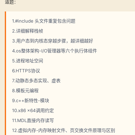
道题：
1.#include 头文件重复包含问题
2.详细解释栈帧
3.用户态到内核态穿越步骤，越详细越好
4.os整体架构-I/O管理器等六个执行体组件
5.进程地址空间
6.HTTPS协议
7.动静态多态实现、虚表
8.模板元编程
9.c++新特性-模块
10.x86 x64调用约定
11.MDL直接内存读写
12.虚拟内存-内存映射文件、页交换文件原理与区别