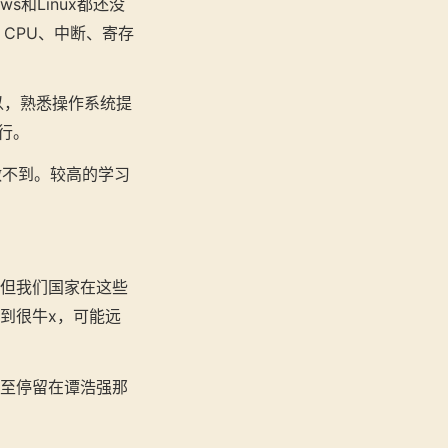
和Linux都还没
CPU、中断、寄存
以，熟悉操作系统提
行。
做不到。较高的学习
。但我们国家在这些
到很牛x，可能远
甚至停留在谭浩强那