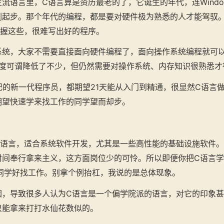
流语言里，C语言算是资历最老的了，它诞生的年代，连Windows
刚起步。那个年代的编程，都是要对硬件极为熟悉的人才能驾驭。
不掌握这些，很难写出好的程序。
系统，大家不需要直接面向硬件编程了，面向操作系统编程就可
难度可谓降低了不少，但仍然需要对操作系统、内存知识很熟悉才
纪的新一代程序员，都期望21天能从入门到精通，很显然C语言
期望快速学来找工作的同学望而却步。
层语言，适合系统软件开发，尤其是一些高性能的基础设施软件
时间奉行拿来主义，这方面岗位少的可怜。所以即便你把C语言学
的同学好找工作。别拿个例抬杠，我说的是总体现象。
因，导致很多人认为C语言是一个偏学院派的语言，对它的印象
只能拿来打打水仙花数似的。