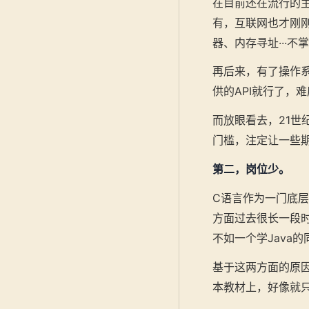
在目前还在流行的主
有，互联网也才刚
器、内存寻址···
再后来，有了操作
供的API就行了，
而放眼看去，21世
门槛，注定让一些
第二，岗位少。
C语言作为一门底
方面过去很长一段
不如一个学Java
基于这两方面的原
本教材上，好像就