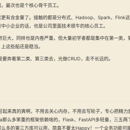
别，最次也是个核心骨干员工。
有含金量了。接触的都是分布式、Hadoop、Spark、Flin
是中小企业的话，也是公司里面技术很牛的核心员工。
依然巨大，同样也是内卷严重，但大量初学者都是集中在第一类，
，上这些船还是稳当。
还是要奔着第二类、第三类去，光做CRUD，走不长远的。
on写起来真的爽啊，不用去关心内存，不用去写轮子，专心把精
a那么多笨重的框架依赖啥的，Flask、FastAPI多轻量，三五
么多的第三方库可以用，简直不要太Happy！一个业务功能可能