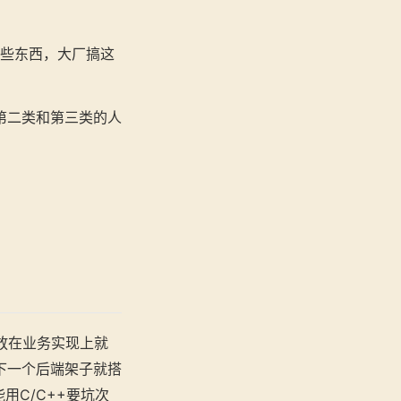
k这些东西，大厂搞这
第二类和第三类的人
力放在业务实现上就
两下一个后端架子就搭
用C/C++要坑次