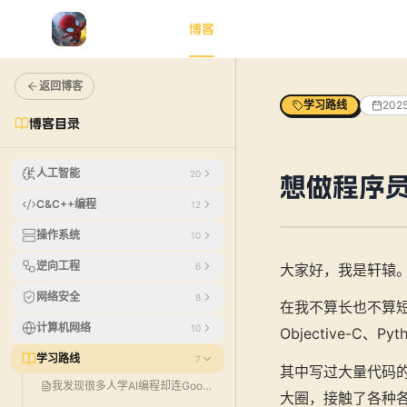
首页
AI学习
AI动画
博客
知识星球
工具包
返回博客
学习路线
202
博客目录
人工智能
20
想做程序
C&C++编程
12
操作系统
10
逆向工程
6
大家好，我是轩辕
网络安全
8
在我不算长也不算短的
计算机网络
10
Objective-C、P
学习路线
7
其中写过大量代码的
我发现很多人学AI编程却连Google账号都没有，这可比OpenClaw有用多了！
大圈，接触了各种各