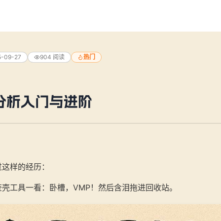
5-09-27
904
阅读
热门
分析入门与进阶
。
过这样的经历：
查壳工具一看：卧槽，VMP！然后含泪拖进回收站。