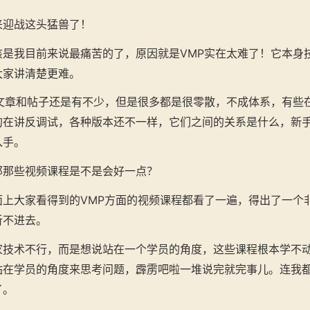
来迎战这头猛兽了！
该是我目前来说最痛苦的了，原因就是VMP实在太难了！它本身
大家讲清楚更难。
的文章和帖子还是有不少，但是很多都是很零散，不成体系，有些
的在讲反调试，各种版本还不一样，它们之间的关系是什么，新
入手。
那那些视频课程是不是会好一点？
面上大家看得到的VMP方面的视频课程都看了一遍，得出了一个
听不进去。
家技术不行，而是想说站在一个学员的角度，这些课程根本学不
站在学员的角度来思考问题，霹雳吧啦一堆说完就完事儿。连我
了。