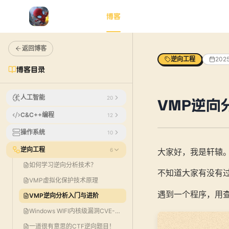
首页
AI学习
AI动画
博客
知识星球
工具包
返回博客
逆向工程
202
博客目录
人工智能
20
VMP逆向
C&C++编程
12
操作系统
10
逆向工程
6
大家好，我是轩辕
如何学习逆向分析技术？
不知道大家有没有
VMP虚拟化保护技术原理
遇到一个程序，用
VMP逆向分析入门与进阶
Windows WIFI内核级漏洞CVE-2024-30078
一道很有意思的CTF逆向题目！