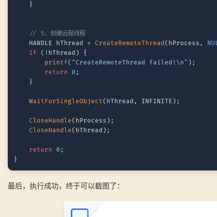
	}

// 5、创建远程线程
	HANDLE hThread = 
CreateRemoteThread
(hProcess, 
NU
if
 (!hThread) {

printf
(
"CreateRemoteThread failed!\n"
);

return
0
;

	}

WaitForSingleObject
(hThread, INFINITE);

CloseHandle
(hProcess);

CloseHandle
(hThread);

return
0
;

最后，执行成功，终于可以截图了：