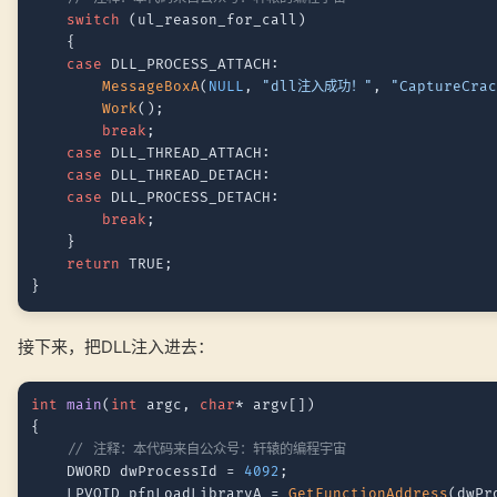
switch
 (ul_reason_for_call)

	{

case
 DLL_PROCESS_ATTACH:

MessageBoxA
(
NULL
, 
"dll注入成功！"
, 
"CaptureCra
Work
();

break
;

case
 DLL_THREAD_ATTACH:

case
 DLL_THREAD_DETACH:

case
 DLL_PROCESS_DETACH:

break
;

	}

return
 TRUE;

接下来，把DLL注入进去：
int
main
(
int
 argc, 
char
* argv[])
{

// 注释：本代码来自公众号：轩辕的编程宇宙
	DWORD dwProcessId = 
4092
;

	LPVOID pfnLoadLibraryA = 
GetFunctionAddress
(dwPr