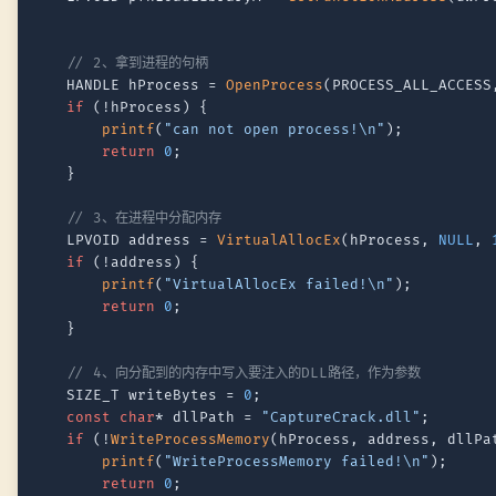
// 2、拿到进程的句柄
	HANDLE hProcess = 
OpenProcess
(PROCESS_ALL_ACCESS
if
 (!hProcess) {

printf
(
"can not open process!\n"
);

return
0
;

	}

// 3、在进程中分配内存
	LPVOID address = 
VirtualAllocEx
(hProcess, 
NULL
, 
if
 (!address) {

printf
(
"VirtualAllocEx failed!\n"
);

return
0
;

	}

// 4、向分配到的内存中写入要注入的DLL路径，作为参数
	SIZE_T writeBytes = 
0
;

const
char
* dllPath = 
"CaptureCrack.dll"
;

if
 (!
WriteProcessMemory
(hProcess, address, dllPa
printf
(
"WriteProcessMemory failed!\n"
);

return
0
;
