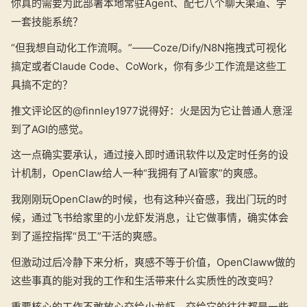
你真的需要为此部署本地常驻Agent、配七八个聊天渠道、学
一套技能系统？
“但我想自动化工作流啊。”——Coze/Dify/N8N拖拽式可视化
搞定或者Claude Code、CoWork，你有多少工作流是这些工
具搞不定的？
推文评论区的@finnley1977说得好：火是因为它让普通人意淫
到了AGI的感觉。
这一点确实要承认，通过接入即时通讯软件以及定时任务的设
计机制，OpenClaw给人一种“我拥有了AI管家”的爽感。
我刚刚玩OpenClaw的时候，也有这种兴奋感，我出门玩的时
候，通过飞书给家里的小龙虾发消息，让它做事情，确实体会
到了遥控指挥“员工”干活的爽感。
但激动过后冷静下来分析，爽感不等于价值，OpenClaww做的
这些事真的能对我的工作和生活带来什么实质性的改变吗？
重要核心的工作不敢放心交给小龙虾，交给它的往往都是一些