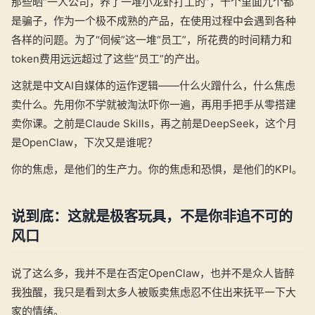
那些晒“一人公司，养了一堆小龙虾打工的”，十个里面九个都
是骗子，作为一个极不成熟的产品，在使用过程中会遇到各种
各样的问题。为了“伺候”这一堆“员工”，所花费的时间精力和
token费用远远超过了这些“员工”的产出。
这就是中文AI自媒体的运作逻辑——什么火蹭什么，什么焦虑
卖什么。先用你不学就被淘汰吓你一遍，再用手把手从零搭建
卖你课。之前是Claude Skills，再之前是DeepSeek，这个月
是OpenClaw，下次又是谁呢？
你的焦虑，是他们的生产力。你的焦虑和恐惧，是他们的KPI。
说到底：这就是极客玩具，不是你非追不可的
风口
说了这么多，我并不是在否定OpenClaw，也并不是众人皆醉
我独醒，我只是看到太多人被贩卖焦虑忍不住出来抚平一下大
家的情绪。