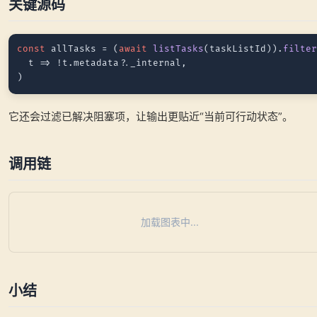
关键源码
const
 allTasks = (
await
listTasks
(taskListId)).
filte
t
 =>
 !t.
metadata
?.
_internal
,

它还会过滤已解决阻塞项，让输出更贴近“当前可行动状态”。
调用链
加载图表中...
小结