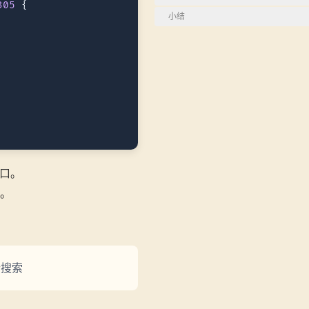
305
 {

小结
接口。
统。
行搜索