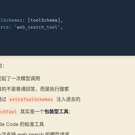




olSchemas
: [toolSchema],

urce
: 
'web_search_tool'
,

点：
发起了一次模型调用
目的不是普通回答，而是执行搜索
通过
注入进去的
extraToolSchemas
其实是一个
包装型工具
：
rchTool
de Code 的标准工具
支持 web search 的模型请求