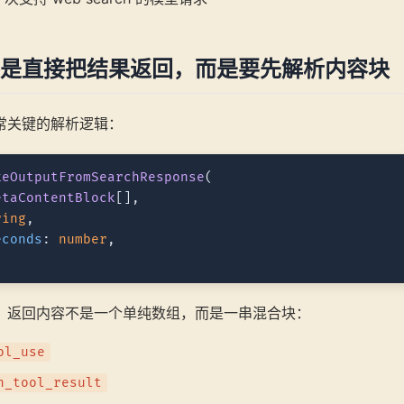
是直接把结果返回，而是要先解析内容块
常关键的解析逻辑：
keOutputFromSearchResponse
(
etaContentBlock
[],

ring
,

econds
: 
number
：返回内容不是一个单纯数组，而是一串混合块：
ol_use
h_tool_result