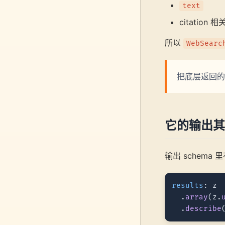
text
citation 
所以
WebSearc
把底层返回的搜
它的输出其
输出 schema
results
: z

  .
array
(z.
  .
describe