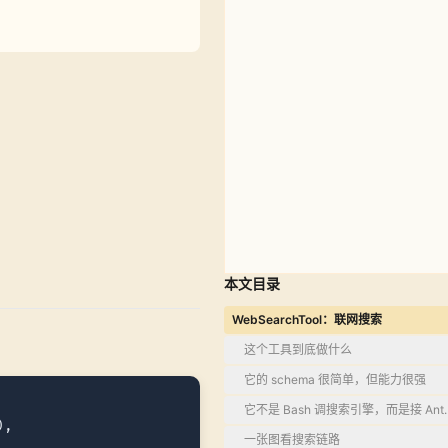
本文目录
WebSearchTool：联网搜索
这个工具到底做什么
它的 schema 很简单，但能力很强
它不是 Bash 调搜索引擎，而是接 Anthro
),

一张图看搜索链路