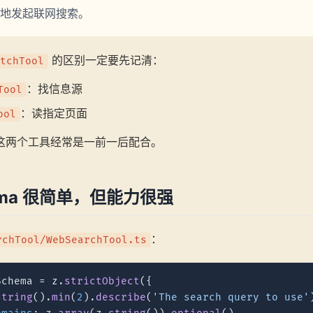
地发起联网搜索。
的区别一定要先记清：
tchTool
：找信息源
Tool
：读指定页面
ool
这两个工具经常是一前一后配合。
ema 很简单，但能力很强
：
rchTool/WebSearchTool.ts
Schema = z.
strictObject
({

string
().
min
(
2
).
describe
(
'The search query to use'