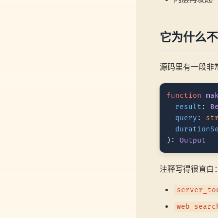
它为什么不
源码里有一段非
function
ma
result
: 
B
query
: 
st
durationS
): 
Output
注释写得很直白
server_to
web_searc