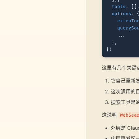
tools
: [],
options
: {
extraTo
querySo
    ...

  },

这里有几个关键
它自己重新
这次调用的
搜索工具是
这说明
WebSea
外层是 Clau
内层再发起一次