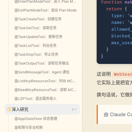
EnterPlanModeTool：进入 Plan Mode
function
ma
return
 {

ExitPlanModeTool：退出 Plan Mode
type
: 
'
TaskCreateTool：创建任务
name
: 
'
TaskGetTool：读取任务
allowed
blocked
TaskUpdateTool：更新任务
max_use
TaskListTool：列出任务
  }

TaskStopTool：停止任务
TaskOutputTool：读取任务输出
SendMessageTool：Agent 通信
这说明
WebSea
ListMcpResourcesTool：列出 MCP 资源
它实际上是把官方的 W
ReadMcpResourceTool：读取 MCP 资源
换句话说，它做
LSPTool：语言服务接入
深入研究
4
由 Claud
AppStateStore 状态管理
权限与安全机制