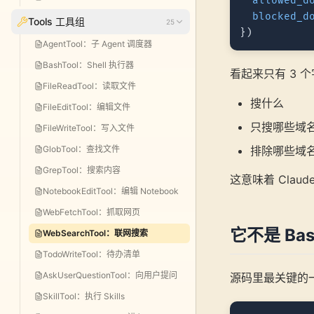
allowed_d
blocked_d
Tools 工具组
25
AgentTool：子 Agent 调度器
BashTool：Shell 执行器
看起来只有 3 
FileReadTool：读取文件
搜什么
FileEditTool：编辑文件
只搜哪些域
FileWriteTool：写入文件
GlobTool：查找文件
排除哪些域
GrepTool：搜索内容
这意味着 Clau
NotebookEditTool：编辑 Notebook
WebFetchTool：抓取网页
它不是 Bas
WebSearchTool：联网搜索
TodoWriteTool：待办清单
AskUserQuestionTool：向用户提问
源码里最关键的一
SkillTool：执行 Skills