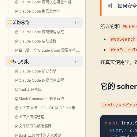
Claude Code 源码核心概念一览
时，如何安全
Claude Code 到底是什么
架构总览
3
所以它和
WebFe
Claude Code 源码架构总览
WebSearch
Claude Code 启动流程
WebFetchT
自己做一个 Claude Code 需要哪些模块
核心机制
在真实使用里，
8
Claude Code 核心引擎
Claude Code 的提示词工程
它的 sch
Tool 工具系统
Slash Commands 命令系统
tools/WebSea
上下文系统：Git、CLAUDE.md 与提示词
上下文压缩管理
const
 input
文件读写与编辑链路
query
: z.
Bash 工具为什么这么关键