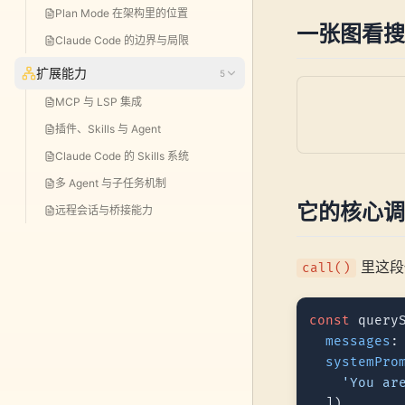
Plan Mode 在架构里的位置
一张图看搜
Claude Code 的边界与局限
扩展能力
5
MCP 与 LSP 集成
插件、Skills 与 Agent
Claude Code 的 Skills 系统
多 Agent 与子任务机制
它的核心调
远程会话与桥接能力
里这段
call()
const
 query
messages
:
systemPro
'You ar
  ]),
