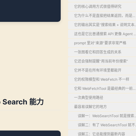
它的核心调用方式很值得研究
它为什么不是直接把结果返回，而是要
它的输出其实是“搜索结果 + 说明文本
这也是它比普通搜索 API 更像 Agent
prompt 里对“来源”要求非常严格
一张图看它和回答生成的关系
它还会强制提醒“用当前年份搜索”
它并不是在所有环境里都能开
。
它的权限模型和 WebFetch 不一样
它和 WebFetchTool 是最经典的一
一次典型使用路径
Search 能力
最容易误解它的地方
误解一：WebSearchTool 就是搜索
误解二：有了 WebSearchTool 就不需
误解三：它总能搜到最新内容